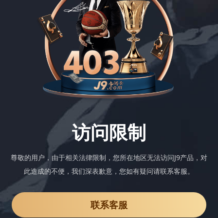
访问限制
尊敬的用户，由于相关法律限制，您所在地区无法访问J9产品，对
此造成的不便，我们深表歉意，您如有疑问请联系客服。
联系客服