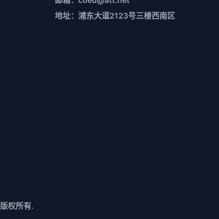
邮箱：coed@att.net
地址：浦东大道2123号三楼西南区
. 版权所有.