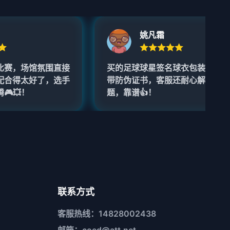
姚凡霜
比赛，场馆氛围直接
买的足球球星签名球衣包装超用心
配合得太好了，选手
带防伪证书，客服还耐心解答真伪
🎮💥！
题，靠谱👍！
联系方式
客服热线：14828002438