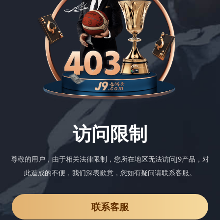
访问限制
尊敬的用户，由于相关法律限制，您所在地区无法访问J9产品，对
此造成的不便，我们深表歉意，您如有疑问请联系客服。
联系客服