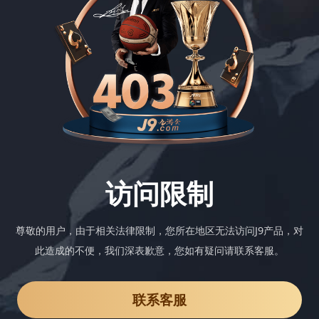
访问限制
尊敬的用户，由于相关法律限制，您所在地区无法访问J9产品，对
此造成的不便，我们深表歉意，您如有疑问请联系客服。
联系客服