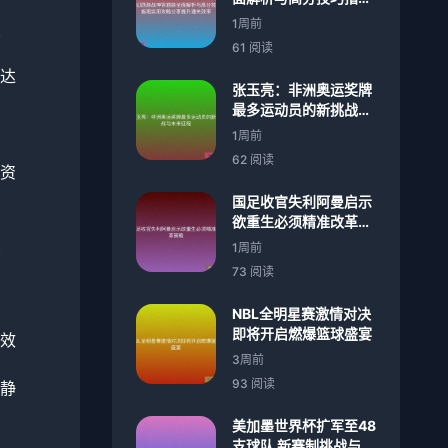
实用攻略分享提升通关
1周前
叠
效率
61 阅读
达
张玉亮：非洲奥运奖牌
最多运动员的新挑战与
未来征程
1周前
62 阅读
资
国足收官失利阿曼启示
欲重生必须精准改革策
略
变
1周前
73 阅读
NBL全明星赛激情对决
即将开启燃爆篮球盛宴
效
3周前
93 阅读
静
美加墨世界杯扩军至48
支球队 新赛制挑战与机