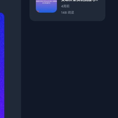
。
遇并存
4周前
148 阅读