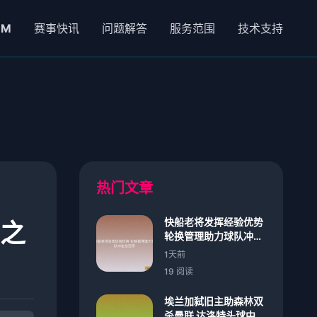
NM
赛事快讯
问题解答
服务范围
技术支持
热门文章
快船老将发挥经验优势
奇之
轮换管理助力球队冲击
总冠军
1天前
19 阅读
埃兰加弑旧主助森林双
杀曼联 达洛特头球中框