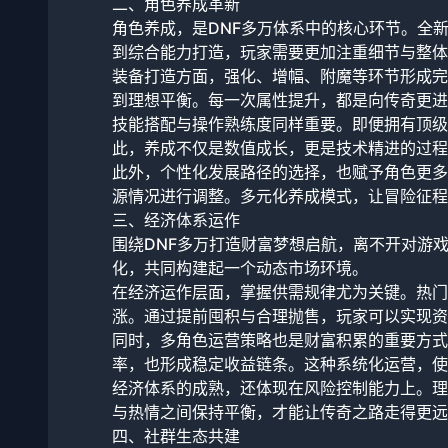
二、角色养成革新
角色养成，是DNF多万体系中的核心环节。全
到综合能力打造，玩家需要更加注重细节与整体
装备打造方面，强化、增幅、附魔等环节形成完
到理想平衡。每一次属性提升，都是向传奇更进
技能搭配与操作熟练度同样重要。即便拥有顶级
此，养成不仅是数值成长，更是技术精进的过程
此外，个性化发展路径的选择，也赋予角色更多
源情况进行调整。多元化养成模式，让冒险征程
三、经济体系运作
围绕DNF多万打造财富梦想启航，离不开对游
化，共同构建起一个动态市场环境。
在经济运作层面，掌握供需规律尤为关键。热门
涨。通过提前囤积与合理抛售，玩家可以实现资
同时，多角色运营策略也是财富积累的重要方式
率，也形成稳定收益链条。这种系统化运营，使
经济体系的成熟，还体现在风险控制能力上。理
与热情之间保持平衡，才能让传奇之路走得更远
四、社群生态共建