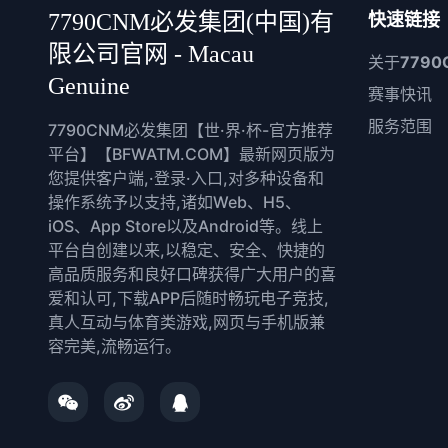
7790CNM必发集团(中国)有
快速链接
限公司官网 - Macau
关于
7790
Genuine
赛事快讯
服务范围
7790CNM必发集团【世·界·杯-官方推荐
平台】【BFWATM.COM】最新网页版为
您提供客户端,·登录·入口,对多种设备和
操作系统予以支持,诸如Web、H5、
iOS、App Store以及Android等。线上
平台自创建以来,以稳定、安全、快捷的
高品质服务和良好口碑获得广大用户的喜
爱和认可,下载APP后随时畅玩电子竞技,
真人互动与体育类游戏,网页与手机版兼
容完美,流畅运行。