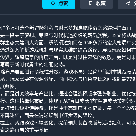
点赞
收藏
NF多万打造全新冒险征程与财富梦想启航传奇之路辉煌篇章再
是一段关于梦想、策略与时代机遇交织的崭新旅程。本文将从战
群生态共建四大方面，系统阐述如何在DNF多万的宏大格局中
通过深入解析游戏机制与现实思维的结合路径，展现玩家如何在
边界。辉煌篇章的再度开启，既是对过往荣耀的致敬，更是对未
写属于新时代勇士的壮丽史诗。
战略布局层面进行系统性升级。游戏不再只是简单的副本挑战与
系。玩家需要在资源分配、时间投入与角色成长之间找到最
779
展蓝图。
，而是讲究效率与产出比。通过合理选择版本强势职业、优化技
。这种精细化布局，体现了从“盲目成长”向“精准成长”的转变
是打造顶级史诗装备，还是冲击高难度团本记录，每一个阶段都
不再迷茫，而是在清晰规划中逐步迈向辉煌。
握上。紧跟游戏环境变化，提前预判装备改版与活动红利，可以
奇之路再启的重要基础。