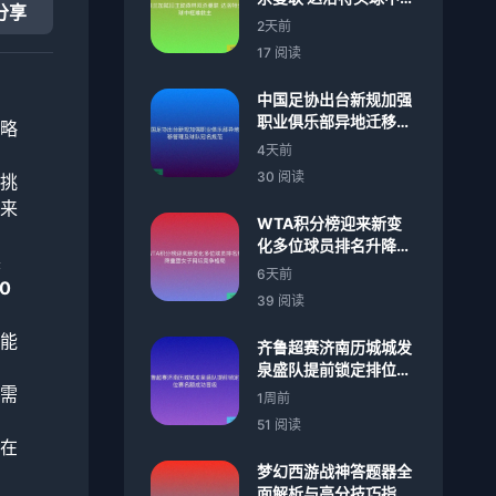
分享
难救主
2天前
17 阅读
中国足协出台新规加强
职业俱乐部异地迁移管
略
理及球队冠名规范
4天前
实
30 阅读
挑
来
WTA积分榜迎来新变
化多位球员排名升降重
装
塑女子网坛竞争格局
6天前
0
39 阅读
能
齐鲁超赛济南历城城发
。
泉盛队提前锁定排位赛
名额成功晋级
需
1周前
51 阅读
在
梦幻西游战神答题器全
面解析与高分技巧指南