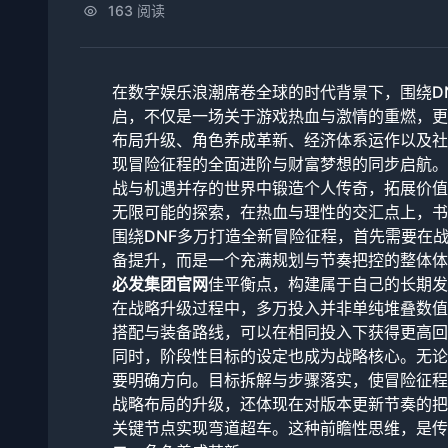
163 阅读
在数字娱乐浪潮席卷全球的时代背景下，围绕D
启，不仅是一场关于游戏热血与激情的重燃，更
布局升级、角色养成革新、经济体系运作以及社
现冒险征程的全面进阶与财富梦想的同步启航。
战与机遇并存的世界中锻造个人传奇，拓展价值
无限可能的探索，在热血与理性的交汇点上，书
围绕DNF多万打造全新冒险征程，首先需要在
备提升，而是一个充满规划与节奏把控的整体体
必发集团官网
佳平衡点，构建属于自己的长期发
在战略升级过程中，多万投入并非单纯堆叠数值
搭配与装备路线，可以在相同投入下获得更高回报
同时，阶段性目标的设定也成为战略核心。无论
要明确方向。目标拆解与步骤落实，使冒险征程
战略布局的升级，还体现在对版本更新节奏的把
关键节点实现弯道超车。这种前瞻性思维，是传