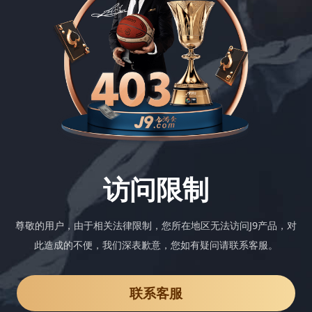
访问限制
尊敬的用户，由于相关法律限制，您所在地区无法访问J9产品，对
此造成的不便，我们深表歉意，您如有疑问请联系客服。
联系客服