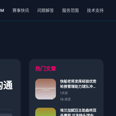
NM
赛事快讯
问题解答
服务范围
技术支持
热门文章
快船老将发挥经验优势
沟通
轮换管理助力球队冲击
总冠军
1天前
18 阅读
埃兰加弑旧主助森林双
杀曼联 达洛特头球中框