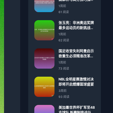
实用攻略分享提升通关
1周前
效率
61 阅读
张玉亮：非洲奥运奖牌
最多运动员的新挑战与
未来征程
1周前
62 阅读
国足收官失利阿曼启示
欲重生必须精准改革策
略
1周前
73 阅读
NBL全明星赛激情对决
即将开启燃爆篮球盛宴
3周前
93 阅读
美加墨世界杯扩军至48
支球队 新赛制挑战与机