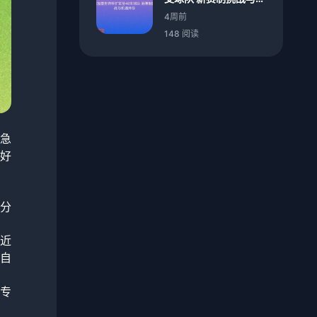
遇并存
4周前
148 阅读
急
好
分
近
自
专