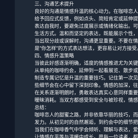
三、沟通艺术提升
良好的沟通是情感升温的核心动力。在咖啡恋人
给予回应式反馈，例如点头、简短肯定或延伸提
表达自我时，要避免过度展示或情绪化输出。可
生活方式。温和而坚定的表达，既能展示个性，
当出现分歧或误解时，沟通更显重要。不要在情
是“你怎样”的方式表达想法，更容易让对方接
四、情感升温策略
当彼此好感逐渐明确，适度的情感推进尤为关键
从单纯的咖啡约会，延伸到一起看展览、散步或
制造专属记忆是升温的重要技巧。记住第一次见
些细节会在心中留下深刻印象。情感的加深，往
在关系逐渐明朗时，勇敢表达真实心意同样重要
暧昧消耗。当双方都感受到安全与被珍视，情感
总结：
咖啡恋人的甜蜜之路，并非依靠华丽的技巧，而
发力。从初见时的自然邂逅，到约会中的细节把
当我们在咖啡香气中学会倾听、理解与表达，爱
让情感在平等与温暖中成长。愿每一位读者，都