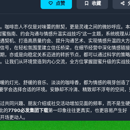
点赞
收藏
。咖啡恋人不仅是对味蕾的默契，更是灵魂之间的微妙呼应。本
甜蜜指南、约会沟通与情感升温实战技巧”这一主题，系统梳理从
遇契机、打造高质量约会、提升沟通艺术、实现情感升温四大方
信号，在轻松氛围里建立信任桥梁，在细节经营中深化情感链接
期，亦或是向稳定关系迈进的转折节点，都可以通过科学的策略
。让我们从环境营造到内心交流，全方位掌握甜蜜升级的实战技
暖的灯光、舒缓的音乐、淡淡的咖啡香，都为情感的萌芽创造了
先要学会选择合适的环境。安静却不冷清、精致却不浮夸的空间，
过共同兴趣、朋友介绍或社交活动增加见面的频率，而不是生硬
此的
7790必发集团下载
第一印象往往更真实，也更容易产生好
开场更动人。