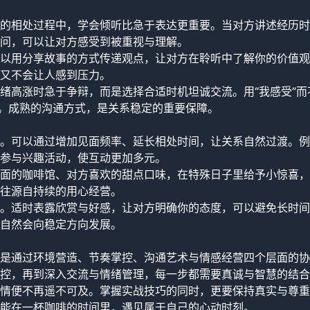
的相处过程中，学会倾听比急于表达更重要。当对方讲述经历时
问，可以让对方感受到被重视与理解。
以用分享故事的方式传递观点，让对方在聆听中了解你的价值观
又不会让人感到压力。
绪高涨时急于争辩，而是选择合适时机坦诚交流。用“我感受”而
受。成熟的沟通方式，是关系稳定的重要保障。
。可以通过增加见面频率、延长相处时间，让关系自然过渡。例
参与兴趣活动，使互动更加多元。
面的咖啡馆、对方喜欢的甜点口味，在特殊日子里给予小惊喜，
往源自持续的用心经营。
。适时表露欣赏与好感，让对方明确你的态度，可以避免长时间
自然会向稳定方向发展。
是通过环境营造、节奏掌控、沟通艺术与情感经营四个层面的协
控，再到深入交流与情绪管理，每一步都需要真诚与智慧的结合
情便不再遥不可及。掌握实战技巧的同时，更要保持真实与尊重
能在一杯咖啡的时间里，遇见属于自己的心动时刻。