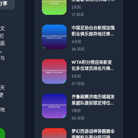
分享
难救主
2天前
17 阅读
中国足协出台新规加强
文
职业俱乐部异地迁移管
初
理及球队冠名规范
4天前
面
28 阅读
。
与
WTA积分榜迎来新变
化多位球员排名升降重
塑女子网坛竞争格局
5天前
37 阅读
天
更
齐鲁超赛济南历城城发
泉盛队提前锁定排位赛
名额成功晋级
地
1周前
50 阅读
梦幻西游战神答题器全
面解析与高分技巧指南